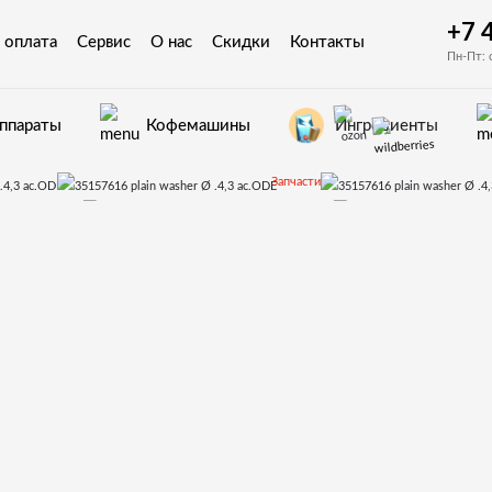
+7 
 оплата
Сервис
О нас
Скидки
Контакты
Пн-Пт: 
Ингредиенты
аппараты
Кофемашины
Запчасти
томатов Bianchi
LEI400
35157616 plain washer Ø .4,3 ac.ODE