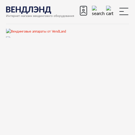
Интернет-магазин вендингового оборудования
Запчасти
Запчасти для вендинговых автоматов
Запчасти для вендинговых автоматов Fas
Fashion V2.0
Запчасти и деталировки для Fas Fashion V2.0
Дверь
400844 CHANGE GIVER FRAME RAL7021