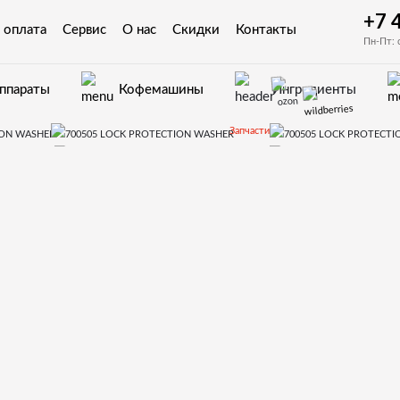
+7 
 оплата
Сервис
О нас
Скидки
Контакты
Пн-Пт: 
аппараты
Кофемашины
Ингредиенты
Запчасти
втоматов Fas
Winning
700505 LOCK PROTECTION WASHER