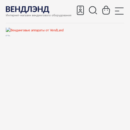
Интернет-магазин вендингового оборудования
Запчасти
Запчасти для вендинговых автоматов
Запчасти для вендинговых автоматов Fas
Fast 1050
Запчасти и деталировки для Fas Fast 1050
Спирали
830291 MOTOR GROUP FOR DOUBLE SPIRAL