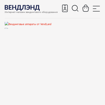
Интернет-магазин вендингового оборудования
Запчасти
Запчасти для вендинговых автоматов
Запчасти для вендинговых автоматов Saeco
Запчасти для Saeco Cristallo 400
Запчасти и деталировки для Saeco Cristallo 400
10)Контейнеры
9111629060 Bocchetta x tramoggia x agganci