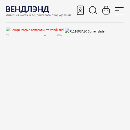
Интернет-магазин вендингового оборудования
Запчасти
Запчасти для вендинговых автоматов
Запчасти для вендинговых автоматов Saeco
Запчасти для Saeco Cristallo 400
Запчасти и деталировки для Saeco Cristallo 400
19)Выдача сахара, размешивателей
9111698A20 Stirrer slide