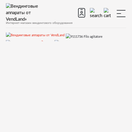
Интернет-магазин вендингового оборудования
Запчасти
Запчасти для вендинговых автоматов
Запчасти для вендинговых автоматов Saeco
Запчасти для Saeco Cristallo 400
Запчасти и деталировки для Saeco Cristallo 400
10)Контейнеры
9111736 Filo agitatore