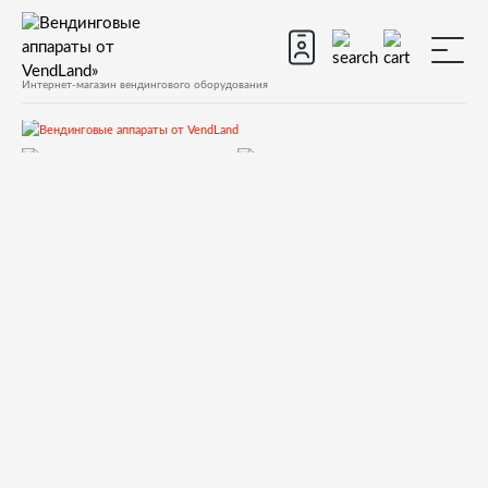
Интернет-магазин вендингового оборудования
Запчасти
Запчасти для вендинговых автоматов
Запчасти для вендинговых автоматов Saeco
Quarzo 500
Запчасти и деталировки для Saeco Quarzo 500
10)Миксеры
912124800P Motore mixer '05 24V DC