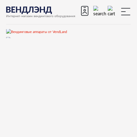
Интернет-магазин вендингового оборудования
Запчасти
Запчасти для вендинговых автоматов
Запчасти для вендинговых автоматов Saeco
Cristallo 600 EVO
Запчасти и деталировки для Saeco Cristallo 600 EVO
10)Гидравлическая система
9972320 TUBO SILICONE 7X11 L.2000MM