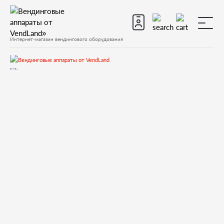
Интернет-магазин вендингового оборудования
Запчасти
Запчасти для вендинговых автоматов
Запчасти для вендинговых автоматов Fas
Fashion UP
Запчасти и деталировки для Fas Fashion UP
Кофемолка, дозатор
C300129 DOSER MICROSWITCH WITH