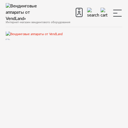
Интернет-магазин вендингового оборудования
Запчасти
Запчасти для вендинговых автоматов
Запчасти для вендинговых автоматов Necta
Kikko Kikko Max
Запчасти и деталировки для Necta Kikko, Kikko Max
11.Гидравлическая система
VP01 Набор подкачки воды из канистры