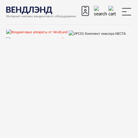
Интернет-магазин вендингового оборудования
Запчасти
Запчасти для вендинговых автоматов
Запчасти для вендинговых автоматов Necta
Colibri
Запчасти и деталировки для Necta Colibri
16.Устройство выдачи ингредиентов
VPC01 Комплект миксера NECTA