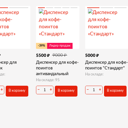
-39%
Лидер продаж
₽
₽
₽
₽
9000
5500
5000
нсер для
Диспенсер для кофе-
Диспенсер для кофе-
к
поинтов
поинтов "Стандарт"
антивандальный
де:
На складе:
На складе: 95
+
−
+
−
+
В корзину
В корзину
В корзину