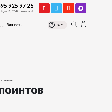
495 925 97 25
с 9 до 18, Сб-Вс: выходной
Запчасти
Войти
фепоинтов
поинтов