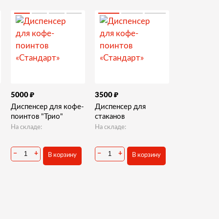
₽
₽
5000
3500
Диспенсер для кофе-
Диспенсер для
поинтов "Трио"
стаканов
На складе:
На складе:
−
+
−
+
В корзину
В корзину