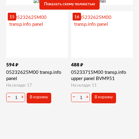
Показать схему полностью
15
16
₽
₽
594
488
05232625M00 transp.info
05233715M00 transp.info
panel
upper panel BVM951
На складе: 17
На складе: 11
−
+
−
+
В корзину
В корзину