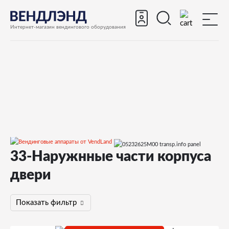
Интернет-магазин вендингового оборудования
33-Наружнные части корпуса
Запчасти
Запчасти для вендинговых автоматов
двери
Запчасти для вендинговых автоматов Bianchi
BVM952
Запчасти и деталировки для Bianchi BVM952
Показать фильтр
33-Наружнные части корпуса двери