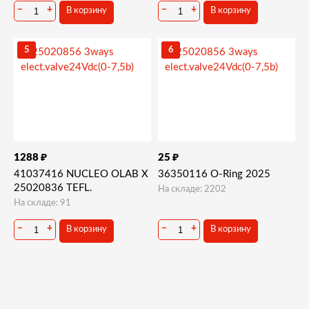
−
+
−
+
В корзину
В корзину
5
6
₽
₽
1288
25
41037416 NUCLEO OLAB X
36350116 O-Ring 2025
25020836 TEFL.
На складе: 2202
На складе: 91
−
+
−
+
В корзину
В корзину