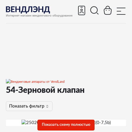
Интернет-магазин вендингового оборудования
54-Зерновой клапан
Запчасти
Запчасти для вендинговых автоматов
Показать фильтр
Запчасти для вендинговых автоматов Bianchi
BVM952
Показать схему полностью