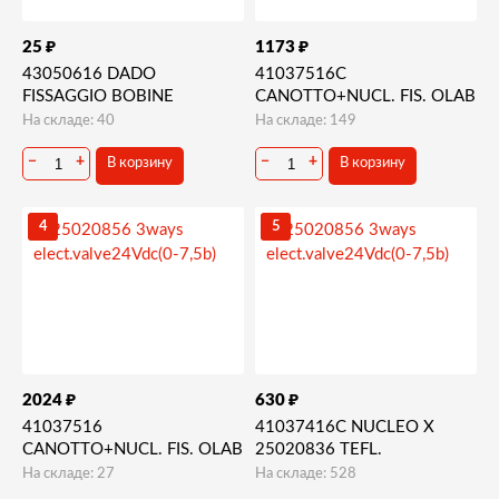
₽
₽
25
1173
43050616 DADO
41037516C
FISSAGGIO BOBINE
CANOTTO+NUCL. FIS. OLAB
На складе: 40
На складе: 149
−
+
−
+
В корзину
В корзину
4
5
₽
₽
2024
630
41037516
41037416С NUCLEO X
CANOTTO+NUCL. FIS. OLAB
25020836 TEFL.
На складе: 27
На складе: 528