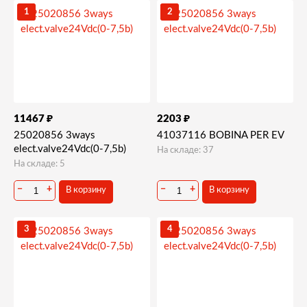
Запчасти и деталировки для Bianchi BVM952
1
2
54-Зерновой клапан
₽
₽
11467
2203
25020856 3ways
41037116 BOBINA PER EV
elect.valve24Vdc(0-7,5b)
На складе: 37
На складе: 5
−
+
−
+
В корзину
В корзину
3
4