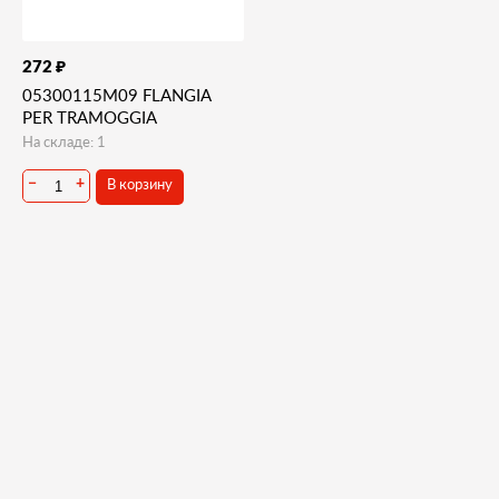
₽
272
05300115M09 FLANGIA
PER TRAMOGGIA
На складе: 1
В корзину
−
+