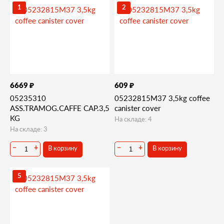
Запчасти и деталировки для Bianchi BVM952
1
2
72-Контейнер кофе
₽
₽
6669
609
05235310
05232815M37 3,5kg coffee
ASS.TRAMOG.CAFFE CAP.3,5
canister cover
KG
На складе: 4
На складе: 3
В корзину
В корзину
−
+
−
+
5