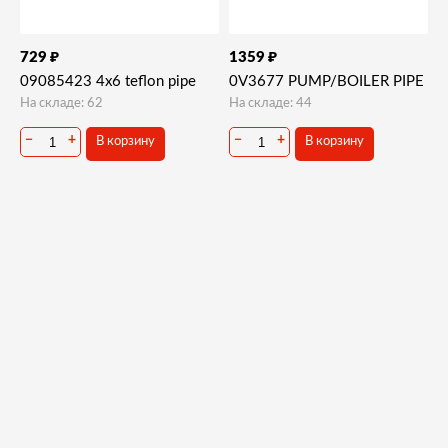
₽
₽
729
1359
09085423 4x6 teflon pipe
0V3677 PUMP/BOILER PIPE
На складе: 62
На складе: 44
−
+
−
+
В корзину
В корзину