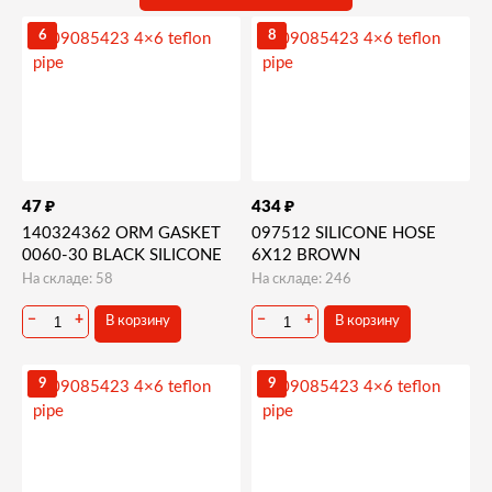
6
8
₽
₽
47
434
140324362 ORM GASKET
097512 SILICONE HOSE
0060-30 BLACK SILICONE
6X12 BROWN
На складе: 58
На складе: 246
−
+
−
+
В корзину
В корзину
9
9