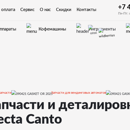
+7 
 оплата
Сервис
О нас
Скидки
Контакты
Пн-Пт: 
аппараты
Кофемашины
Ингредиенты
апчасти
Запчасти для вендинговых автоматов
апчасти и деталиров
 и деталировки для Necta Canto
ecta Canto