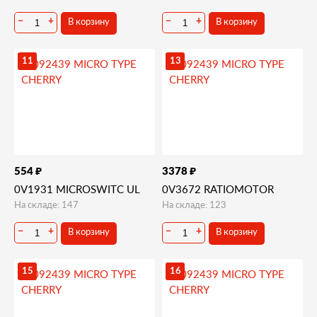
В корзину
В корзину
−
+
−
+
11
13
₽
₽
554
3378
0V1931 MICROSWITC UL
0V3672 RATIOMOTOR
На складе: 147
На складе: 123
В корзину
В корзину
−
+
−
+
15
16