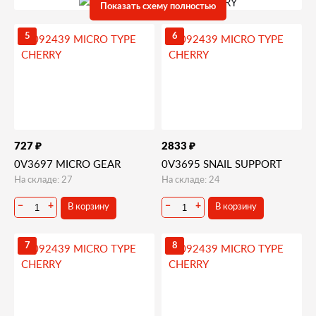
Показать схему полностью
5
6
₽
₽
727
2833
0V3697 MICRO GEAR
0V3695 SNAIL SUPPORT
На складе: 27
На складе: 24
В корзину
В корзину
−
+
−
+
7
8