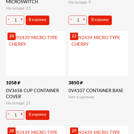
MICROSWITCH
На складе: 9
На складе: 21
В корзину
В корзину
−
+
−
+
20
22
₽
₽
1058
3850
0V3658 CUP CONTAINER
0V4107 CONTAINER BASE
COVER
Нет в наличии
На складе: 21
В корзину
−
+
28
29