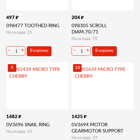
₽
₽
497
204
098477 TOOTHED RING
098305 SCROLL
DIAM.70/71
На складе: 25
На складе: 70
В корзину
В корзину
−
+
−
+
9
10
₽
₽
1482
1425
0V3696 SNAIL RING
0V3694 MOTOR
GEARMOTOR SUPPORT
На складе: 25
На складе: 29