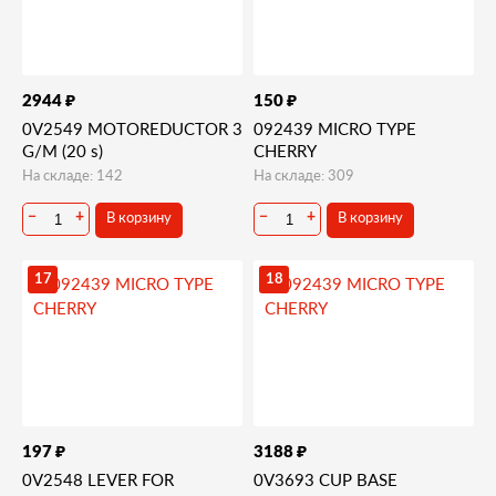
₽
₽
2944
150
0V2549 MOTOREDUCTOR 3
092439 MICRO TYPE
G/M (20 s)
CHERRY
На складе: 142
На складе: 309
В корзину
В корзину
−
+
−
+
17
18
₽
₽
197
3188
0V2548 LEVER FOR
0V3693 CUP BASE