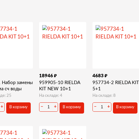
₽
₽
18946
4683
 Набор замены
959905-10 RIELDA
957734-2 RIELDA KIT
ма сч воды
KIT NEW 10+1
5+1
де: 25
На складе: 4
На складе: 8
+
−
+
−
+
В корзину
В корзину
В корзину