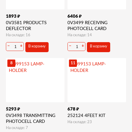
₽
₽
1893
6406
0V3581 PRODUCTS
0V3499 RECEIVING
DEFLECTOR
PHOTOCELL CARD
На складе: 16
На складе: 14
−
+
−
+
В корзину
В корзину
8
11
₽
₽
5293
678
0V3498 TRANSMITTING
252124 4FEET KIT
PHOTOCELL CARD
На складе: 23
На складе: 7