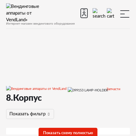
Интернет-магазин вендингового оборудования
Запчасти
8.Корпус
Запчасти для вендинговых автоматов
Запчасти для вендинговых автоматов Necta
Snakky, Snakky Max
Показать фильтр
Запчасти и деталировки для Necta Snakky, Snakky Max
8.Корпус
Показать схему полностью