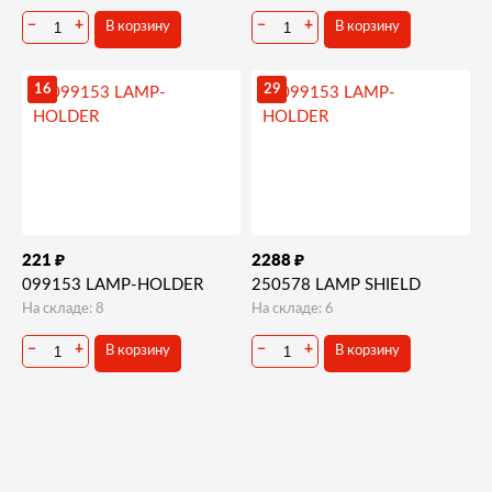
−
+
−
+
В корзину
В корзину
16
29
₽
₽
221
2288
099153 LAMP-HOLDER
250578 LAMP SHIELD
На складе: 8
На складе: 6
−
+
−
+
В корзину
В корзину