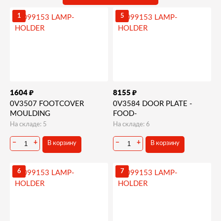
1
5
₽
₽
1604
8155
0V3507 FOOTCOVER
0V3584 DOOR PLATE -
MOULDING
FOOD-
На складе: 5
На складе: 6
−
+
−
+
В корзину
В корзину
6
7