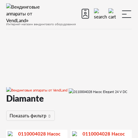
Интернет-магазин вендингового оборудования
Diamante
Запчасти
Запчасти для вендинговых автоматов
Запчасти для вендинговых автоматов Saeco
Показать фильтр
Diamante