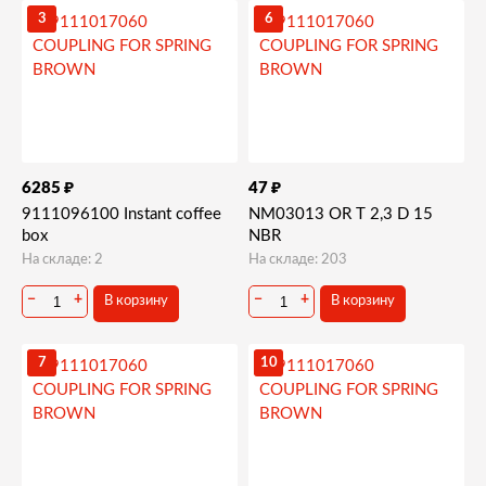
Запчасти и деталировки для Saeco Group 500
3
6
11)Контейнеры
₽
₽
6285
47
9111096100 Instant coffee
NM03013 OR T 2,3 D 15
box
NBR
На складе: 2
На складе: 203
−
+
−
+
В корзину
В корзину
7
10