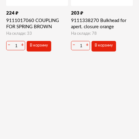
₽
₽
224
203
9111017060 COUPLING
9111338270 Bulkhead for
FOR SPRING BROWN
apert. closure orange
На складе: 33
На складе: 78
−
+
−
+
В корзину
В корзину