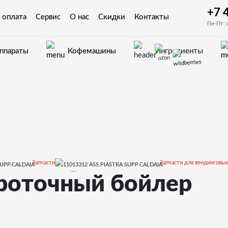
+7 
 оплата
Сервис
О нас
Скидки
Контакты
Пн-Пт: 
аппараты
Кофемашины
Ингредиенты
Запчасти
Запчасти для вендинговых
роточный бойлер
Phedra EVO
Запчасти и деталир