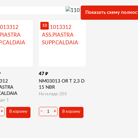
Показать схему полнос
10
₽
₽
47
312
NM03013 OR T 2,3 D
IASTRA
15 NBR
CALDAIA
На складе: 203
де: 1
+
−
+
В корзину
В корзину