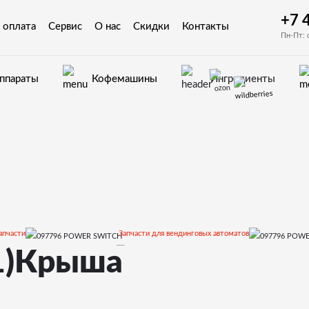
+7 
 оплата
Сервис
О нас
Скидки
Контакты
Пн-Пт: 
аппараты
Кофемашины
Ингредиенты
апчасти
Запчасти для вендинговых автоматов
1)Крыша
и и деталировки для Saeco Rubino
11)Крыша