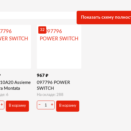
Показать схему полнос
32
₽
₽
967
10A20 Assieme
097796 POWER
ra Montata
SWITCH
де: 6
На складе: 288
+
−
+
В корзину
В корзину