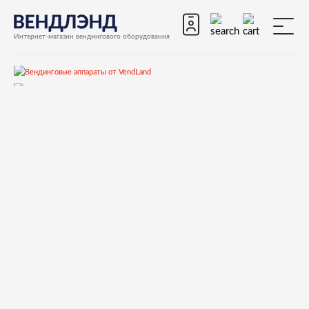
Интернет-магазин вендингового оборудования
Запчасти
Запчасти для вендинговых автоматов
Запчасти для вендинговых автоматов Rhea Vendors
Luce
Запчасти и деталировки для Rhea Vendors Luce
EXTERNAL DOOR CLOSED STATION
0020029631NA BLACK LED DISPLAY GLASS