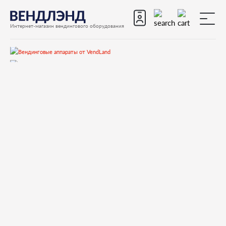
Интернет-магазин вендингового оборудования
Запчасти
Запчасти для вендинговых автоматов
Запчасти для вендинговых автоматов Rhea Vendors
EUROPA
Запчасти и деталировки для Rhea Vendors EUROPA
ADDITIONAL GEAR MOTOR SUPPORT
0090002113 GEARMOTOR K934 24VDC 3W 97rpm