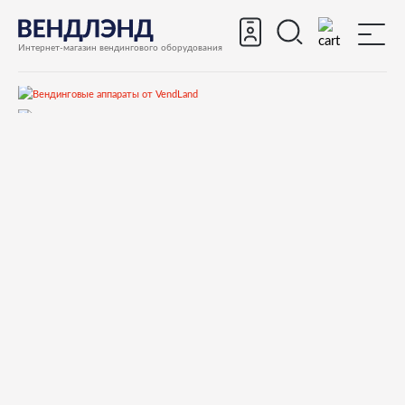
Интернет-магазин вендингового оборудования
Запчасти
Запчасти для вендинговых автоматов
Запчасти для вендинговых автоматов Rhea Vendors
EUROPA
Запчасти и деталировки для Rhea Vendors EUROPA
MICRO COFFEE GROUP
0250008053 BUSHING FOR INFUSION CHAMBER