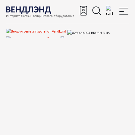
Интернет-магазин вендингового оборудования
Запчасти
Запчасти для вендинговых автоматов
Запчасти для вендинговых автоматов Rhea Vendors
CINO XS GRANDE PRO
Запчасти и деталировки
PROFESSIONAL BREWER GROUP
0250014024 BRUSH D.45