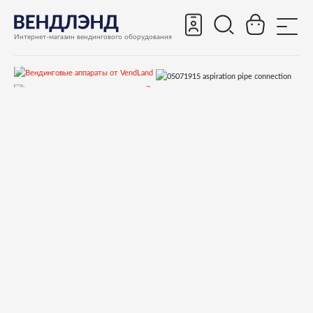
Интернет-магазин вендингового оборудования
Запчасти
Запчасти для вендинговых автоматов
Запчасти для вендинговых автоматов Bianchi
BMV972
Запчасти и деталировки для Bianchi BMV972
11 Корпус, вытяжка
05071915 aspiration pipe connection