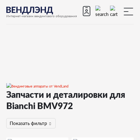
Интернет-магазин вендингового оборудования
Запчасти и деталировки для
Запчасти
Bianchi BMV972
Запчасти для вендинговых автоматов
Запчасти для вендинговых автоматов Bianchi
Показать фильтр
BMV972