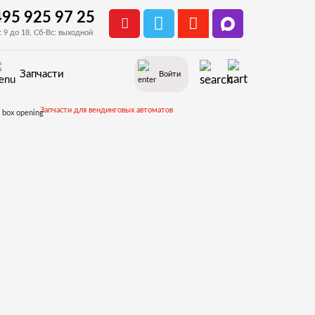
495 925 97 25
с 9 до 18, Сб-Вс: выходной
Запчасти
Войти
Запчасти для вендинговых автоматов
Запчасти и деталировки для Bianchi BMV972