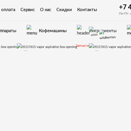
+7 
 оплата
Сервис
О нас
Скидки
Контакты
Пн-Пт: 
аппараты
Кофемашины
Ингредиенты
Запчасти
втоматов Bianchi
BMV972
05117615 vapor aspiration box opening