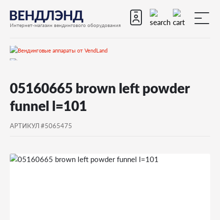
Интернет-магазин вендингового оборудования
Запчасти
05160665 brown left powder
Запчасти для вендинговых автоматов
funnel l=101
Запчасти для вендинговых автоматов Bianchi
АРТИКУЛ #5065475
BVM952
Запчасти и деталировки для Bianchi BVM952
29-Носики подачи порошка
05160665 brown left powder funnel l=101