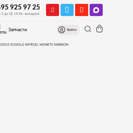
495 925 97 25
с 9 до 18, Сб-Вс: выходной
Запчасти
Войти
BVM671
монет, копилка