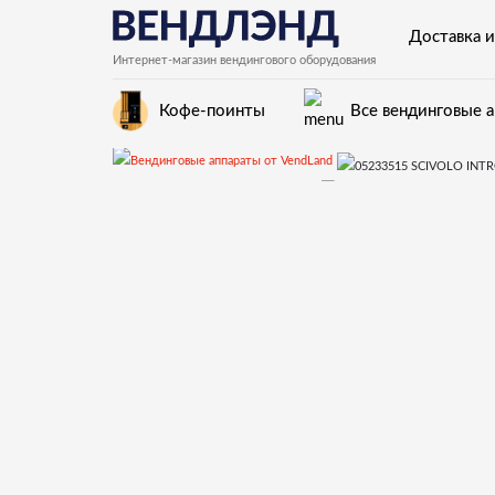
Доставка и
Интернет-магазин вендингового оборудования
Кофе-поинты
Все вендинговые 
Запчасти для вендинговых автоматов
Запчасти и детал
05233515 SCIVOLO INTROD. MONETE MARRON