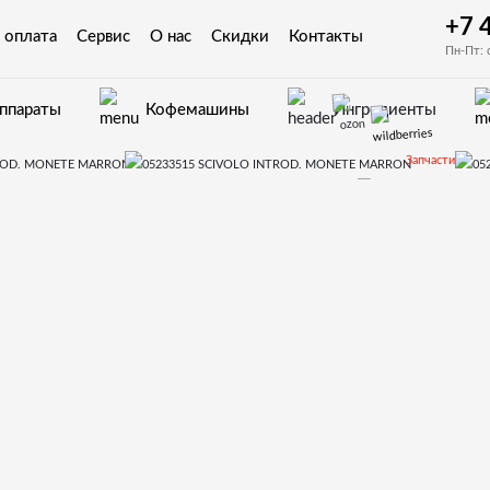
+7 
 оплата
Сервис
О нас
Скидки
Контакты
Пн-Пт: 
аппараты
Кофемашины
Ингредиенты
Запчасти
Запчасти для вендинговых автоматов Bianchi
ировки для Bianchi BVM671
43-Прием 