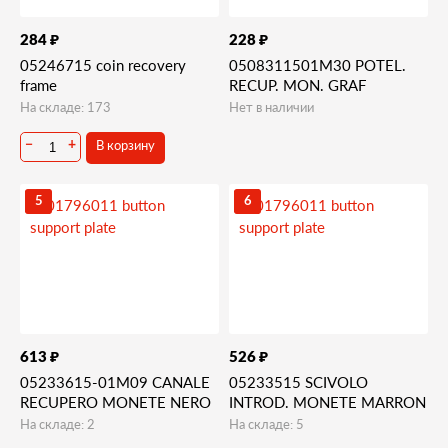
₽
₽
284
228
05246715 coin recovery
0508311501M30 POTEL.
frame
RECUP. MON. GRAF
На складе: 173
Нет в наличии
В корзину
−
+
5
6
₽
₽
613
526
05233615-01M09 CANALE
05233515 SCIVOLO
RECUPERO MONETE NERO
INTROD. MONETE MARRON
На складе: 2
На складе: 5