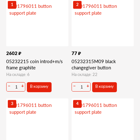
1
2
₽
₽
2602
77
05232215 coin introd+m/s
05232315M09 black
frame graphite
changegiver button
На складе: 6
На складе: 22
В корзину
В корзину
−
+
−
+
3
4