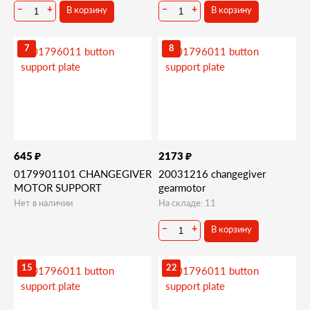
В корзину
В корзину
−
+
−
+
7
8
₽
₽
645
2173
0179901101 CHANGEGIVER
20031216 changegiver
MOTOR SUPPORT
gearmotor
Нет в наличии
На складе: 11
В корзину
−
+
15
22