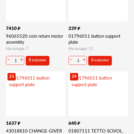
₽
₽
7410
239
96065520 coin return motor
01796011 button support
assembly
plate
На складе: 7
На складе: 11
В корзину
В корзину
−
+
−
+
23
24
₽
₽
1637
640
43018810 CHANGE-GIVER
01807111 TETTO SCIVOL.