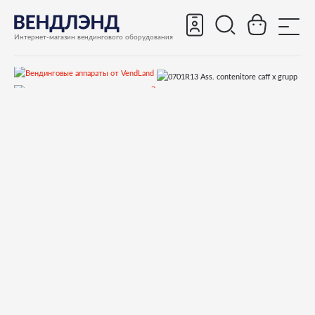
Интернет-магазин вендингового оборудования
Запчасти
Запчасти для вендинговых автоматов
Запчасти для вендинговых автоматов Saeco
Diamante
Запчасти и деталировки для Saeco Diamante
17)Кофеблок 7 грамм
0701R13 Ass. contenitore caff x grupp