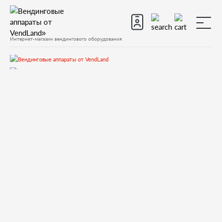
Интернет-магазин вендингового оборудования
Запчасти
Запчасти для вендинговых автоматов
Запчасти для вендинговых автоматов Necta
КORO
Запчасти и деталировки для Necta КORO
8.Гидравлическая система
098761 2+3+2 WAYS ELECTROVALVES GROUP