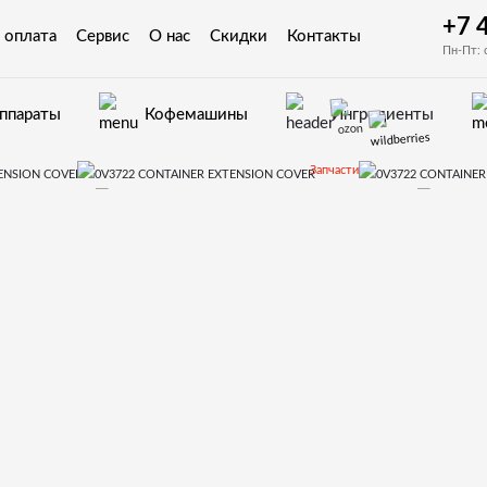
+7 
 оплата
Сервис
О нас
Скидки
Контакты
Пн-Пт: 
аппараты
Кофемашины
Ингредиенты
Запчасти
 автоматов Necta
Kikko Kikko Max
21.Миксер, контейнеры