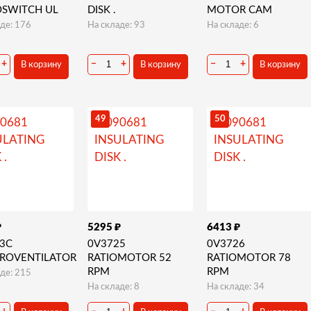
OSWITCH UL
DISK .
MOTOR CAM
де: 176
На складе: 93
На складе: 6
+
−
+
−
+
В корзину
В корзину
В корзину
49
50
₽
₽
₽
5295
6413
3C
0V3725
0V3726
ROVENTILATOR
RATIOMOTOR 52
RATIOMOTOR 78
RPM
RPM
де: 215
На складе: 8
На складе: 34