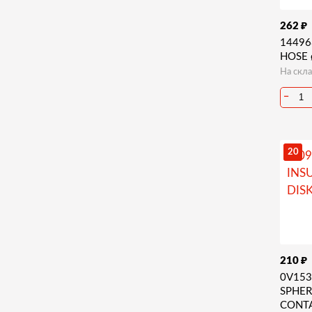
₽
262
14496
HOSE 
На скла
−
20
₽
210
0V15
SPHER
CONT