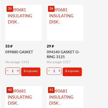
35
36
₽
₽
33
29
099880 GASKET
094540 GASKET O-
RING 3125
На складе: 1412
На складе: 1317
−
+
−
+
В корзину
В корзину
40
41