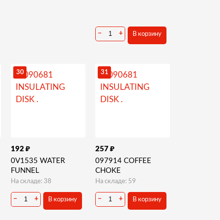
−
+
В корзину
30
31
₽
₽
192
257
0V1535 WATER
097914 COFFEE
FUNNEL
CHOKE
На складе: 38
На складе: 59
−
+
−
+
В корзину
В корзину