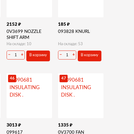
₽
₽
2152
185
0V3699 NOZZLE
093828 KNURL
SHIFT ARM
На складе: 10
На складе: 53
−
+
−
+
В корзину
В корзину
46
47
₽
₽
3013
1335
099617
0V3700 FAN