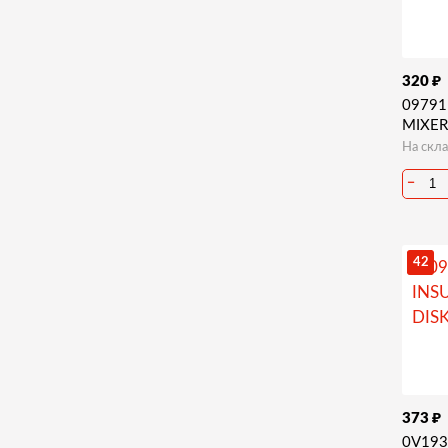
₽
320
09791
MIXER
На скла
−
42
₽
373
0V193