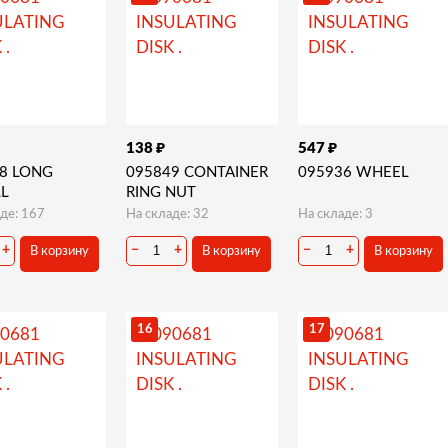
₽
₽
138
547
8 LONG
095849 CONTAINER
095936 WHEEL
L
RING NUT
де: 167
На складе: 32
На складе: 3
+
−
+
−
+
В корзину
В корзину
В корзину
16
17