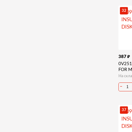
32
₽
387
0V25
FOR M
На скла
−
37