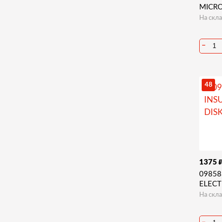
MICR
На скла
−
48
1375
09858
ELECT
На скла