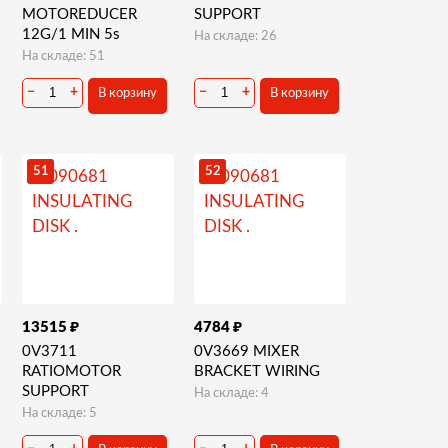
MOTOREDUCER
SUPPORT
12G/1 MIN 5s
На складе: 26
На складе: 51
−
+
−
+
В корзину
В корзину
51
52
₽
₽
13515
4784
0V3711
0V3669 MIXER
RATIOMOTOR
BRACKET WIRING
SUPPORT
На складе: 4
На складе: 5