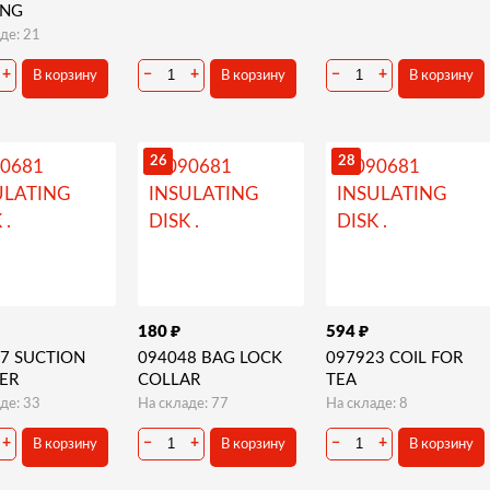
ING
де: 21
+
−
+
−
+
В корзину
В корзину
В корзину
26
28
₽
₽
180
594
7 SUCTION
094048 BAG LOCK
097923 COIL FOR
ER
COLLAR
TEA
де: 33
На складе: 77
На складе: 8
+
−
+
−
+
В корзину
В корзину
В корзину