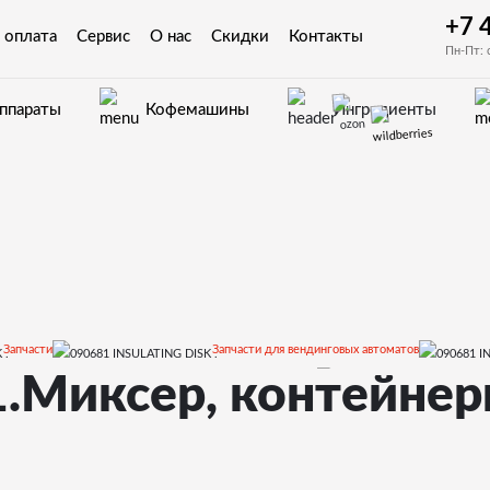
+7 
 оплата
Сервис
О нас
Скидки
Контакты
Пн-Пт: 
аппараты
Кофемашины
Ингредиенты
Запчасти
Запчасти для вендинговых автоматов
1.Миксер, контейне
Запчасти и деталировки для Necta Kikko, Kikko Max
21