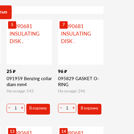
тью
5
7
₽
₽
25
96
091959 Benzing collar
095829 GASKET O-
diam mm4
RING
На складе: 142
На складе: 246
−
+
−
+
В корзину
В корзину
13
14