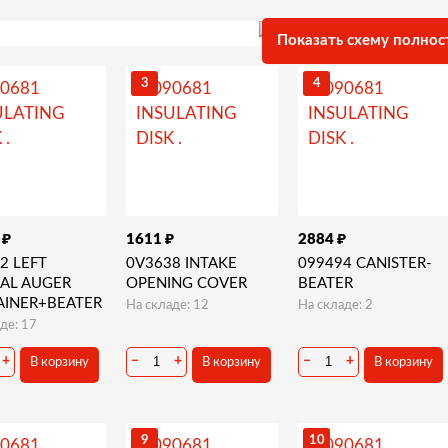
Показать схему полнос
3
4
₽
₽
₽
7
1611
2884
2 LEFT
0V3638 INTAKE
099494 CANISTER-
AL AUGER
OPENING COVER
BEATER
AINER+BEATER
На складе: 12
На складе: 2
де: 17
+
−
+
−
+
В корзину
В корзину
В корзину
9
10