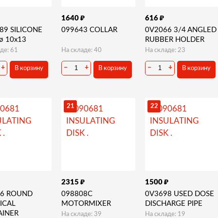
₽
₽
1640
616
89 SILICONE
099643 COLLAR
0V2066 3/4 ANGLED
ø 10x13
RUBBER HOLDER
де: 61
На складе: 40
На складе: 23
+
−
+
−
+
В корзину
В корзину
В корзину
21
22
₽
₽
2315
1500
36 ROUND
098808C
0V3698 USED DOSE
ICAL
MOTORMIXER
DISCHARGE PIPE
AINER
На складе: 39
На складе: 19