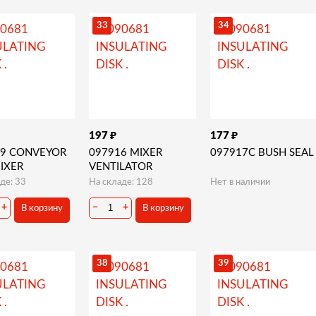
33
34
₽
₽
197
177
19 CONVEYOR
097916 MIXER
097917C BUSH SEAL
IXER
VENTILATOR
де: 33
На складе: 128
Нет в наличии
+
−
+
В корзину
В корзину
38
39