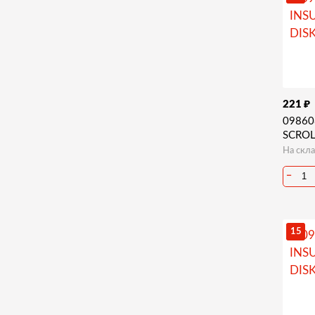
₽
221
09860
SCROL
На скла
−
15