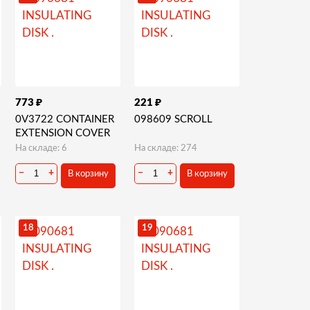
₽
₽
773
221
0V3722 CONTAINER
098609 SCROLL
EXTENSION COVER
На складе: 6
На складе: 274
−
+
−
+
В корзину
В корзину
18
19