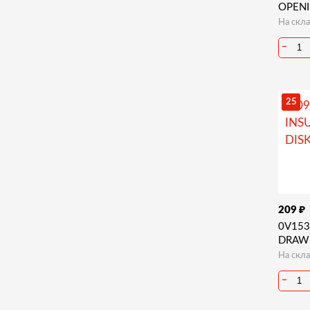
OPEN
На скла
−
25
₽
209
0V153
DRAW
На скла
−