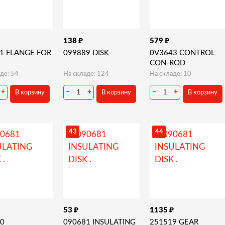
₽
₽
138
579
1 FLANGE FOR
099889 DISK
0V3643 CONTROL
CON-ROD
де: 54
На складе: 124
На складе: 10
+
−
+
−
+
В корзину
В корзину
В корзину
43
44
₽
₽
53
1135
0
090681 INSULATING
251519 GEAR