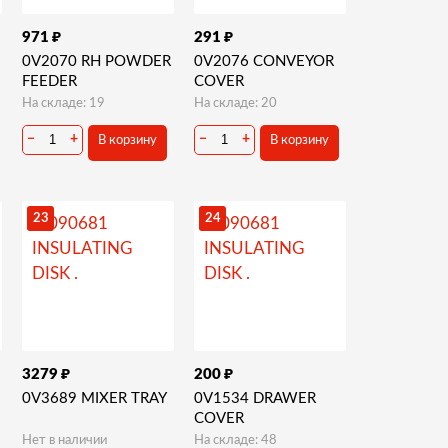
₽
₽
971
291
0V2070 RH POWDER
0V2076 CONVEYOR
FEEDER
COVER
На складе: 19
На складе: 20
−
+
−
+
В корзину
В корзину
23
24
₽
₽
3279
200
0V3689 MIXER TRAY
0V1534 DRAWER
COVER
Нет в наличии
На складе: 48