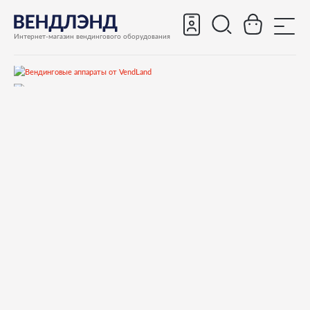
Интернет-магазин вендингового оборудования
Запчасти
Запчасти для вендинговых автоматов
Запчасти для вендинговых автоматов Saeco
Phedra EVO
Запчасти и деталировки
Миксерная панель, конт.кофе,конт.воды, вытяжка
11033391 CAPPUCCINATORE OUTPUT STEAM CONN