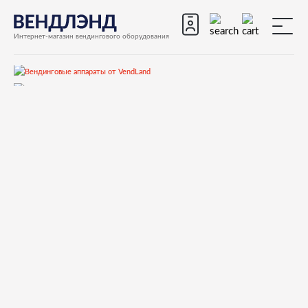
Интернет-магазин вендингового оборудования
Запчасти
Запчасти для вендинговых автоматов
Запчасти для вендинговых автоматов Bianchi
BVM951
Запчасти и деталировки для Bianchi BVM951
55-Дверной запор
12017011 ASTA INFER. X PORTA ANTARES