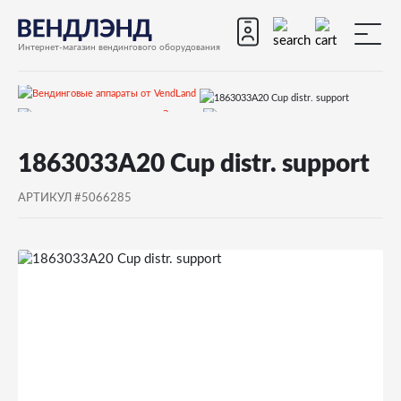
Интернет-магазин вендингового оборудования
Запчасти
Запчасти для вендинговых автоматов
Запчасти для вендинговых автоматов Saeco
1863033A20 Cup distr. support
Запчасти для Saeco Cristallo 400
Запчасти и деталировки для Saeco Cristallo 400
АРТИКУЛ #5066285
5)Дверь
1863033A20 Cup distr. support