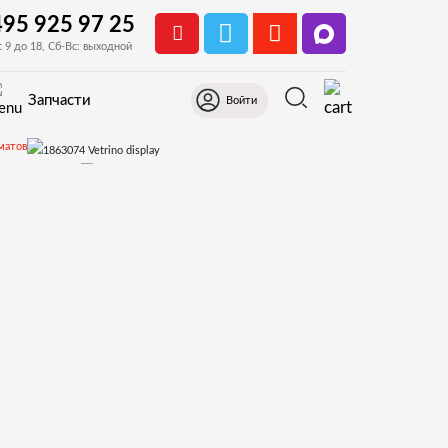
495 925 97 25
с 9 до 18, Сб-Вс: выходной
Запчасти
Войти
матов
co Cristallo 400
5)Дверь