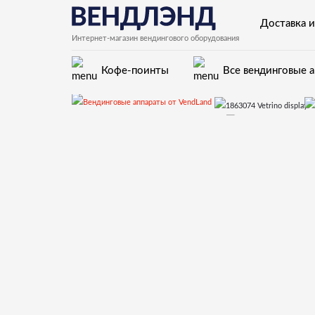
Доставка и
Интернет-магазин вендингового оборудования
Кофе-поинты
Все вендинговые 
Запчасти для вендинговых автоматов Saeco
1863074 Vetrino display