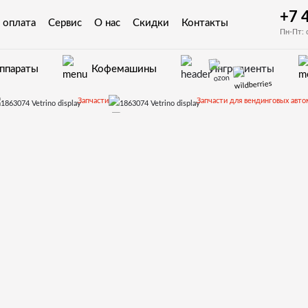
+7 
 оплата
Сервис
О нас
Скидки
Контакты
Пн-Пт: 
аппараты
Кофемашины
Ингредиенты
Запчасти
Запчасти для вендинговых авто
Запчасти для Saeco Cristallo 400
Запчасти и деталировки для Sae