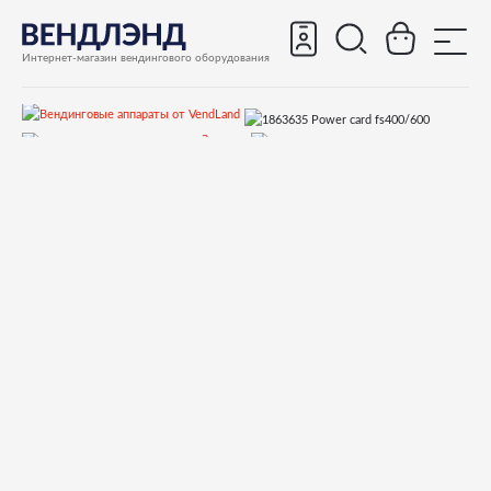
Интернет-магазин вендингового оборудования
Запчасти
Запчасти для вендинговых автоматов
Запчасти для вендинговых автоматов Saeco
Запчасти для Saeco Cristallo 400
Запчасти и деталировки для Saeco Cristallo 400
21)Электроника
1863635 Power card fs400/600