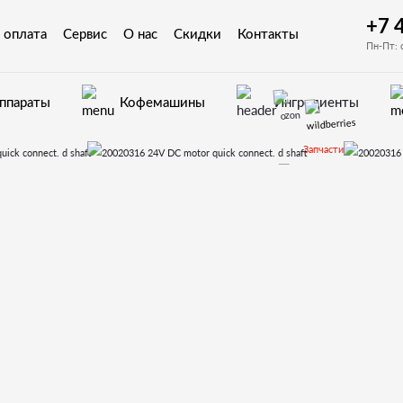
+7 
 оплата
Сервис
О нас
Скидки
Контакты
Пн-Пт: 
аппараты
Кофемашины
Ингредиенты
Запчасти
Запчасти для вендинговых автоматов Bianchi
вки для Bianchi GAIA
19-Контейнеры коф