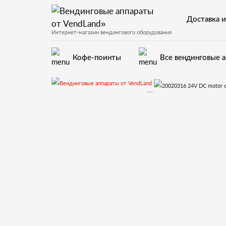
Доставка и
Интернет-магазин вендингового оборудования
Кофе-поинты
Все вендинговые 
Запчасти для вендинговых автоматов
Запчасти и деталиро
20020316 24V DC motor quick connect. d shaft