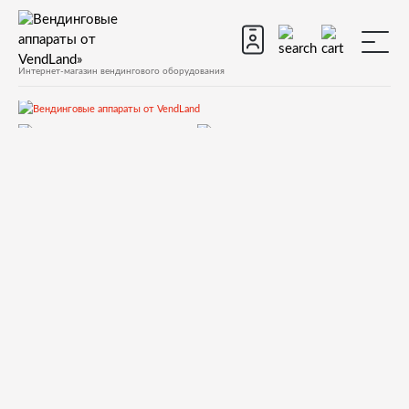
Интернет-магазин вендингового оборудования
Запчасти
Запчасти для вендинговых автоматов
Запчасти для вендинговых автоматов Bianchi
GAIA
Запчасти и деталировки для Bianchi GAIA
5-Корпус, вытяжка поддон
23039416 switch socket + fuse holder