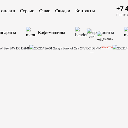
+7 
 оплата
Сервис
О нас
Скидки
Контакты
Пн-Пт: 
аппараты
Кофемашины
Ингредиенты
Запчасти
Запчасти для вендинговых автоматов Bianchi
овки для Bianchi GAIA
23-Растворимые к