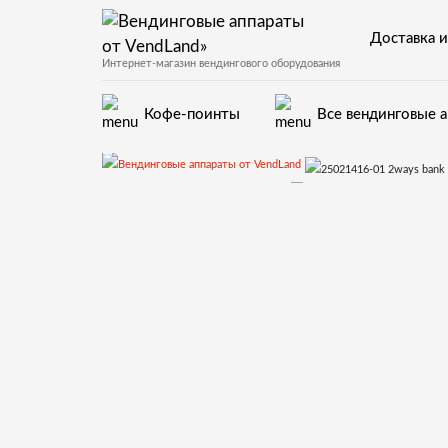
Доставка и
Интернет-магазин вендингового оборудования
Кофе-поинты
Все вендинговые 
Запчасти для вендинговых автоматов
Запчасти и деталир
25021416-01 2ways bank of 2ev 24V DC D2MM