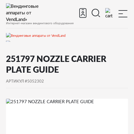
Интернет-магазин вендингового оборудования
Запчасти
251797 NOZZLE CARRIER
Запчасти для вендинговых автоматов
PLATE GUIDE
Запчасти для вендинговых автоматов Necta
АРТИКУЛ #5052302
КORO
Запчасти и деталировки для Necta КORO
12.Миксер,контейнеры
251797 NOZZLE CARRIER PLATE GUIDE