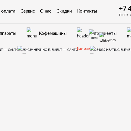
+7 
 оплата
Сервис
О нас
Скидки
Контакты
Пн-Пт: 
аппараты
Кофемашины
Ингредиенты
Запчасти
втоматов Necta
Canto
254039 HEATING ELEMENT - CANTO