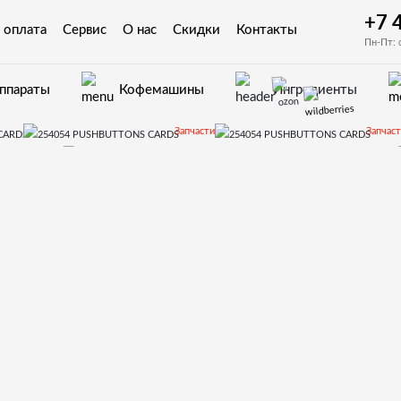
+7 
 оплата
Сервис
О нас
Скидки
Контакты
Пн-Пт: 
аппараты
Кофемашины
Ингредиенты
Запчасти
Запчаст
Canto
Запчасти и деталировки для Necta Canto